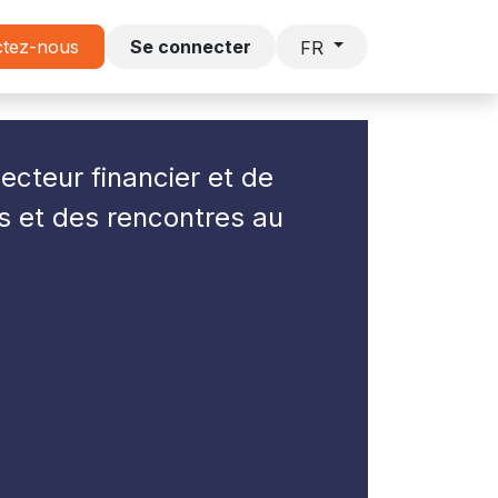
s
ctez-nous
Lettre DECAVI
Se connecter
FR
ecteur financier et de
s et des rencontres au