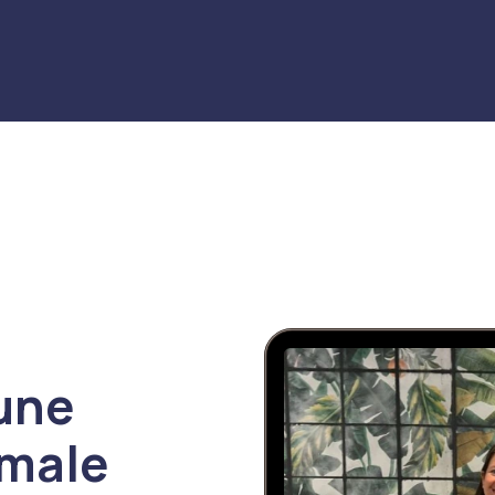
 une
imale