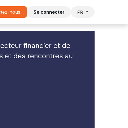
s
ctez-nous
Lettre DECAVI
Se connecter
FR
ecteur financier et de
s et des rencontres au