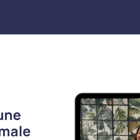
 une
imale