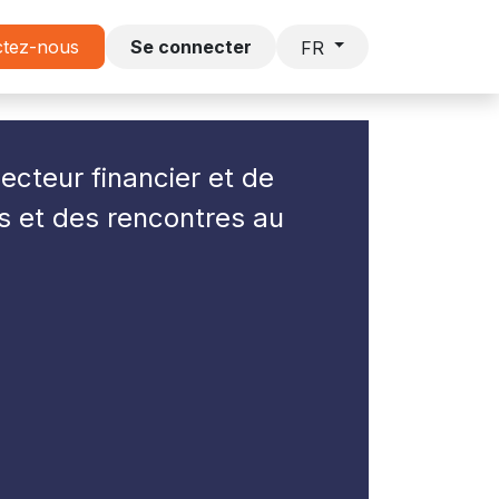
s
ctez-nous
Lettre DECAVI
Se connecter
FR
ecteur financier et de
s et des rencontres au