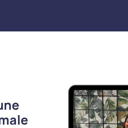
 une
imale