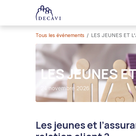
Se rendre au contenu
Accueil
Trophées
Tous les événements
LES JEUNES ET 
LES JEUNES E
24 novembre 2026
Les jeunes et l’assura