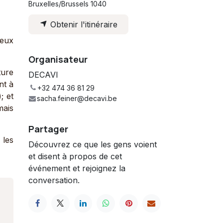
Bruxelles/Brussels 1040
Obtenir l'itinéraire
ieux
Organisateur
ure
DECAVI
nt à
+32 474 36 81 29
; et
sacha.feiner@decavi.be
mais
Partager
 les
Découvrez ce que les gens voient
et disent à propos de cet
événement et rejoignez la
conversation.