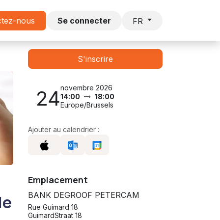
s
ctez-nous
Lettre DECAVI
Se connecter
FR
S'inscrire
novembre 2026
24
14:00
18:00
Europe/Brussels
Ajouter au calendrier :
Emplacement
BANK DEGROOF PETERCAM
le
Rue Guimard 18
GuimardStraat 18