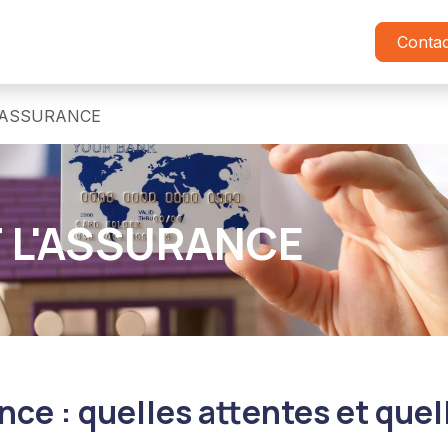
Insurance Academy
Cycle DECAVI
Petits Déjeuner
Conta
L'ASSURANCE
T L'ASSURANCE
nce : quelles attentes et quel