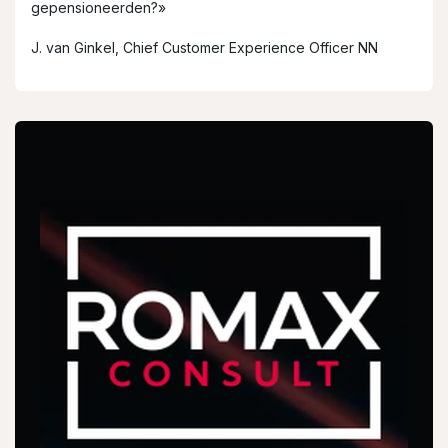
gepensioneerden?»
J. van Ginkel, Chief Customer Experience Officer NN